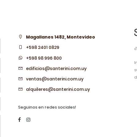
Magallanes 1482, Montevideo
¿
+598 2401 0829
+598 98 996 800
I
edificios@santerini.com.uy
s
d
ventas@santerini.com.uy
alquileres@santerini.com.uy
Seguinos en redes sociales!